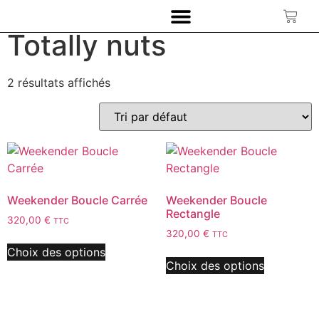
Accueil
/ Produit Couleur / Totally nuts
Totally nuts
2 résultats affichés
Weekender Boucle Carrée
Weekender Boucle
Rectangle
320,00
€
TTC
320,00
€
TTC
Choix des options
Choix des options