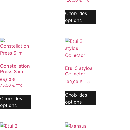
120,00
€
TTC
Choix des
options
Constellation
Etui 3 stylos
Press Slim
Collector
65,00
€
–
100,00
€
TTC
75,00
€
TTC
Choix des
Choix des
options
options