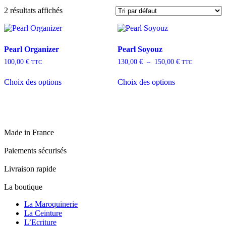
2 résultats affichés
Pearl Organizer
Pearl Soyouz
Plage
100,00
€
130,00
€
–
150,00
€
TTC
TTC
de
Ce
Ce
prix :
Choix des options
Choix des options
produit
produit
130,00 €
a
a
à
plusieurs
plusieurs
150,00 €
variations.
variations.
Les
Les
options
options
Made in France
peuvent
peuvent
être
être
Paiements sécurisés
choisies
choisies
sur
sur
Livraison rapide
la
la
page
page
La boutique
du
du
produit
produit
La Maroquinerie
La Ceinture
L’Ecriture