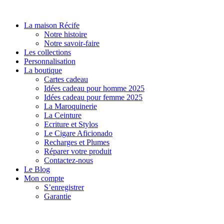
Aller
au
La maison Récife
contenu
Notre histoire
Notre savoir-faire
Les collections
Personnalisation
La boutique
Cartes cadeau
Idées cadeau pour homme 2025
Idées cadeau pour femme 2025
La Maroquinerie
La Ceinture
Ecriture et Stylos
Le Cigare Aficionado
Recharges et Plumes
Réparer votre produit
Contactez-nous
Le Blog
Mon compte
S’enregistrer
Garantie