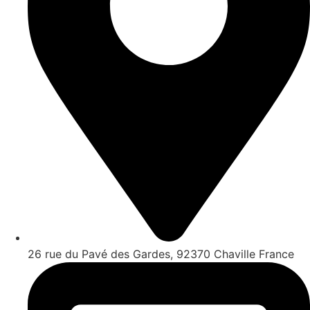
26 rue du Pavé des Gardes, 92370 Chaville France