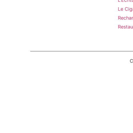
L’Ecrit
Le Cig
Rechar
Restau
C