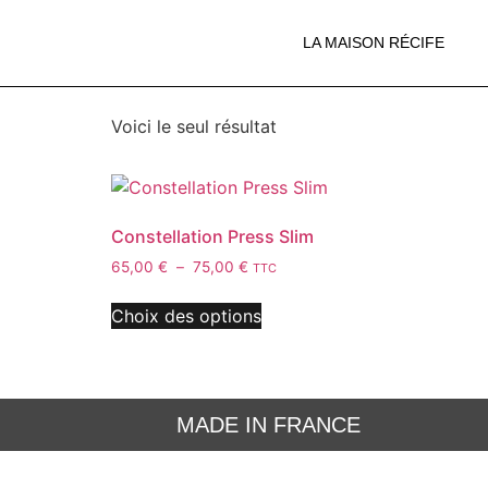
Accueil
/ Produit UWCF Colors / vert
LA MAISON RÉCIFE
vert
Voici le seul résultat
Constellation Press Slim
65,00
€
–
75,00
€
TTC
Choix des options
MADE IN FRANCE