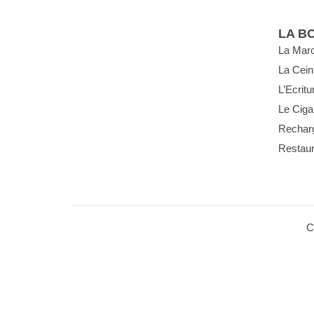
LA B
La Maro
La Cein
L’Ecritu
Le Ciga
Rechar
Restaur
C