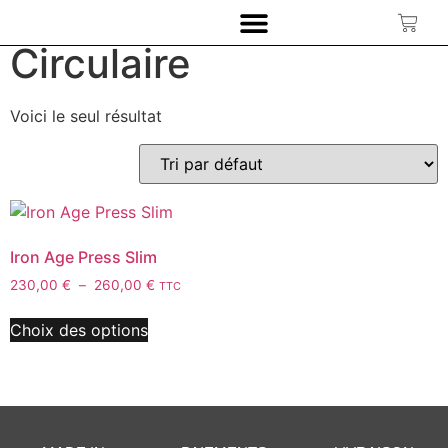
Accueil
/ Produit Guillochage / Circulaire
Circulaire
Voici le seul résultat
Iron Age Press Slim
230,00
€
–
260,00
€
TTC
Choix des options