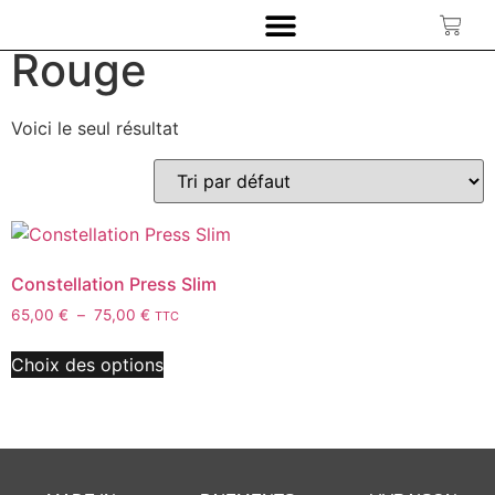
Accueil
/ Produit Couleurs / Rouge
Rouge
Voici le seul résultat
Constellation Press Slim
65,00
€
–
75,00
€
TTC
Choix des options