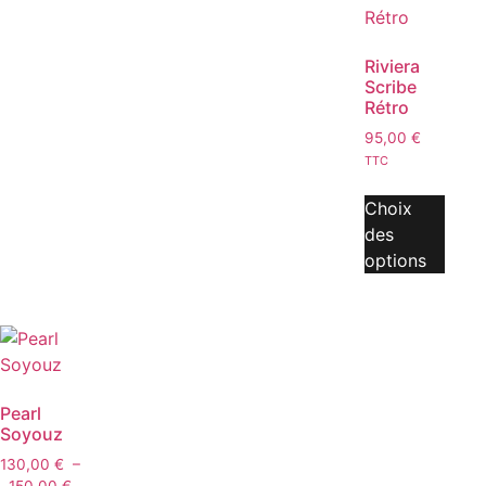
Riviera
Scribe
Rétro
95,00
€
TTC
Choix
des
options
Pearl
Soyouz
130,00
€
–