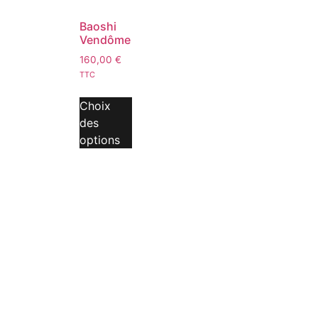
Baoshi
Vendôme
160,00
€
TTC
Choix
des
options