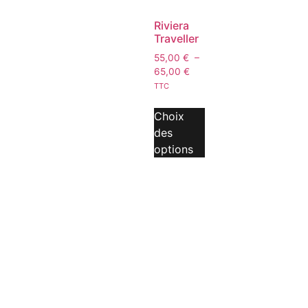
Riviera
Traveller
55,00
€
–
65,00
€
TTC
Choix
des
options