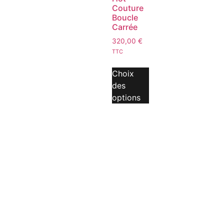
Couture
Boucle
Carrée
320,00
€
TTC
Choix
des
options