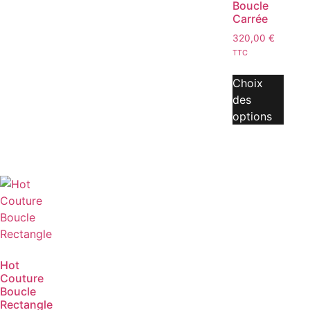
Boucle
Carrée
320,00
€
TTC
Choix
des
options
Hot
Couture
Boucle
Rectangle