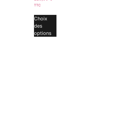
TTC
Choix
des
options