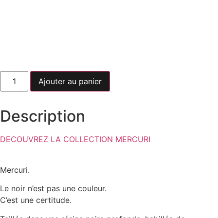
quantité
Ajouter au panier
de
Mercuri
Phantom
Twist
Description
DECOUVREZ LA COLLECTION MERCURI
Mercuri.
Le noir n’est pas une couleur.
C’est une certitude.