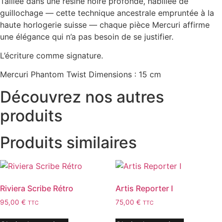
Taillée dans une résine noire profonde, habillée de
guillochage — cette technique ancestrale empruntée à la
haute horlogerie suisse — chaque pièce Mercuri affirme
une élégance qui n’a pas besoin de se justifier.
L’écriture comme signature.
Mercuri Phantom Twist Dimensions : 15 cm
Découvrez nos autres
produits
Produits similaires
Riviera Scribe Rétro
Artis Reporter I
95,00
€
75,00
€
TTC
TTC
Ce
Ce