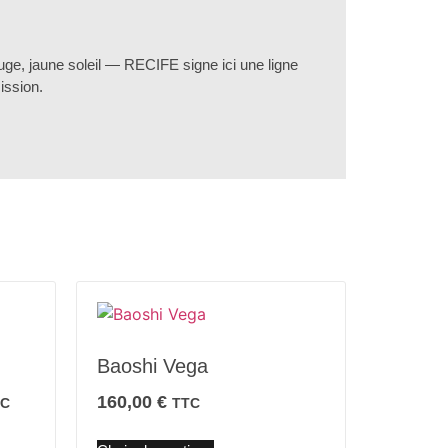
auge, jaune soleil — RECIFE signe ici une ligne
ission.
Baoshi Vega
160,00
€
TC
TTC