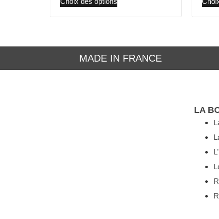
Choix des options
Choix
MADE IN FRANCE
LA B
L
L
L
L
R
R