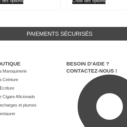
 des options
Choix des options
PAIEMENTS SÉCURISÉS
OUTIQUE
BESOIN D’AIDE ?
CONTACTEZ-NOUS !
a Maroquinerie
a Ceinture
’Ecriture
e Cigare Aficionado
echarges et plumes
estaurer