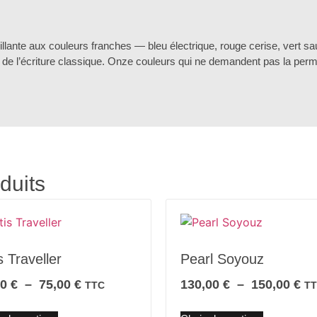
rillante aux couleurs franches — bleu électrique, rouge cerise, vert s
de l’écriture classique. Onze couleurs qui ne demandent pas la perm
duits
s Traveller
Pearl Soyouz
00
€
–
75,00
€
130,00
€
–
150,00
€
TTC
T