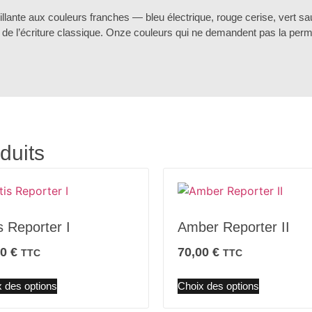
rillante aux couleurs franches — bleu électrique, rouge cerise, vert s
de l’écriture classique. Onze couleurs qui ne demandent pas la perm
duits
s Reporter I
Amber Reporter II
00
€
70,00
€
TTC
TTC
 des options
Choix des options