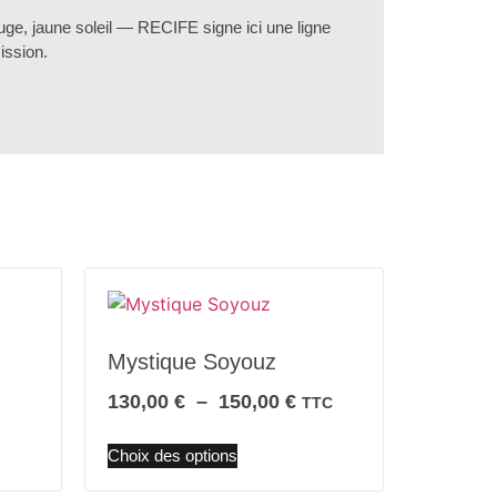
auge, jaune soleil — RECIFE signe ici une ligne
ission.
Mystique Soyouz
130,00
€
–
150,00
€
TTC
Choix des options