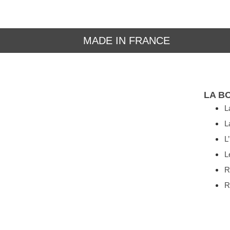
MADE IN FRANCE
LA B
L
L
L
L
R
R