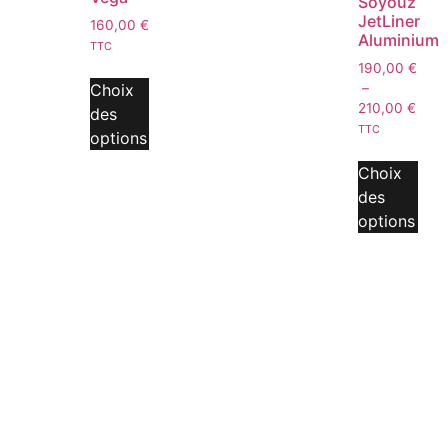
Soyouz
JetLiner
160,00
€
Aluminium
TTC
190,00
€
Choix
–
210,00
€
des
TTC
options
Choix
des
options