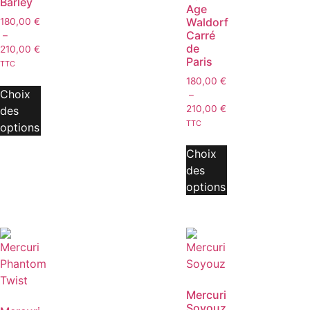
Barley
Age
Waldorf
180,00
€
Carré
–
de
210,00
€
Paris
TTC
180,00
€
Choix
–
210,00
€
des
TTC
options
Choix
des
options
Mercuri
Soyouz