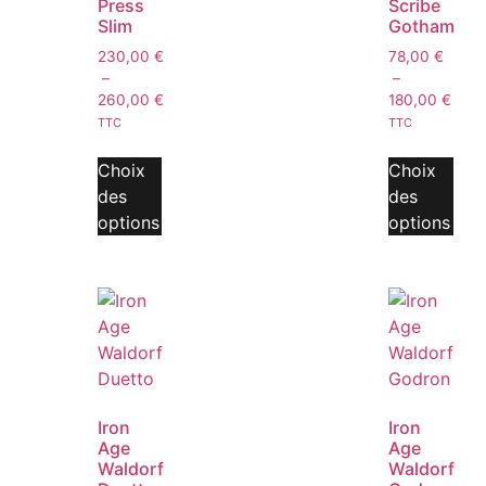
Press
Scribe
Slim
Gotham
230,00
€
78,00
€
–
–
260,00
€
180,00
€
TTC
TTC
Choix
Choix
des
des
options
options
Iron
Iron
Age
Age
Waldorf
Waldorf