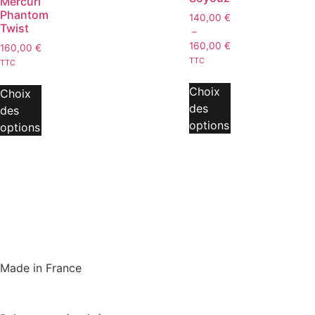
Mercuri
Phantom
140,00
€
Twist
–
160,00
€
160,00
€
TTC
TTC
Choix
Choix
des
des
options
options
Made in France