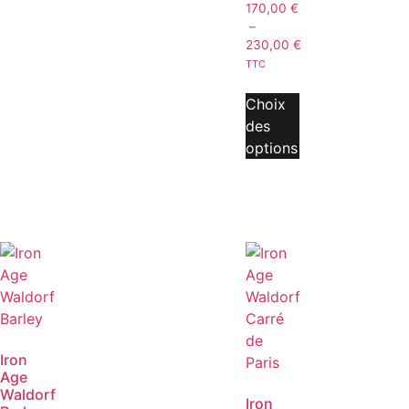
170,00
€
–
230,00
€
TTC
Choix
des
options
Iron
Age
Waldorf
Iron