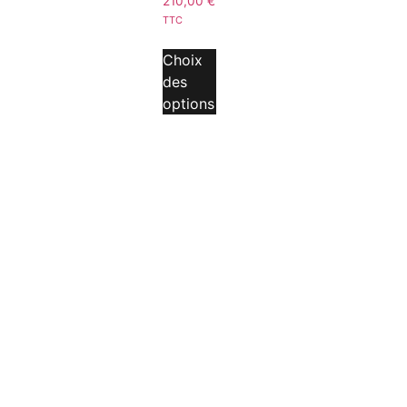
210,00
€
TTC
Choix
des
options