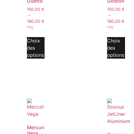
Duetto
Godron
150,00
€
150,00
€
–
–
180,00
€
180,00
€
TTC
TTC
Choix
Choix
des
des
options
options
Mercuri
Vega