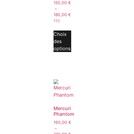
150,00
€
–
180,00
€
TTC
Choix
des
options
Mercuri
Phantom
190,00
€
–