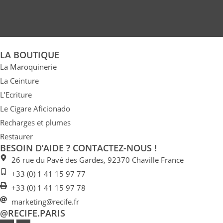
être
choisies
sur
la
LA BOUTIQUE
page
La Maroquinerie
du
produit
La Ceinture
L’Ecriture
Le Cigare Aficionado
Recharges et plumes
Restaurer
BESOIN D’AIDE ? CONTACTEZ-NOUS !
26 rue du Pavé des Gardes, 92370 Chaville France
+33 (0) 1 41 15 97 77
+33 (0) 1 41 15 97 78
marketing@recife.fr
@RECIFE.PARIS