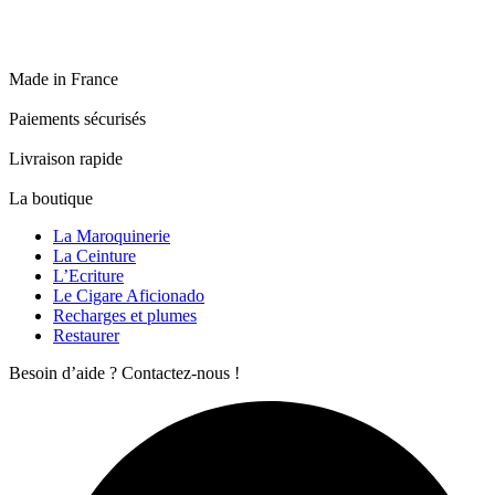
a
du
du
variations.
150,00 €
plusieurs
produit
produit
Les
variations.
options
Les
peuvent
Made in France
options
être
peuvent
choisies
Paiements sécurisés
être
sur
choisies
la
Livraison rapide
sur
page
la
du
La boutique
page
produit
du
La Maroquinerie
produit
La Ceinture
L’Ecriture
Le Cigare Aficionado
Recharges et plumes
Restaurer
Besoin d’aide ? Contactez-nous !