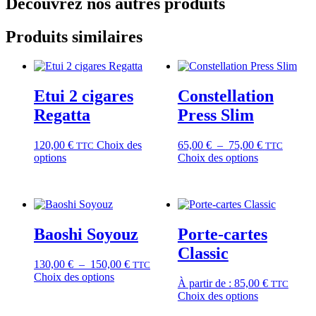
Découvrez nos autres produits
Produits similaires
Etui 2 cigares
Constellation
Regatta
Press Slim
Plage
120,00
€
Choix des
65,00
€
–
75,00
€
TTC
TTC
Ce
Ce
de
options
Choix des options
produit
produit
prix :
a
a
65,00 €
plusieurs
plusieurs
à
variations.
variations.
75,00 €
Les
Les
Baoshi Soyouz
Porte-cartes
options
options
peuvent
peuvent
Classic
être
être
Plage
130,00
€
–
150,00
€
TTC
choisies
choisies
Ce
de
Choix des options
À partir de :
85,00
€
sur
sur
TTC
produit
prix :
Ce
Choix des options
la
la
a
130,00 €
produit
page
page
plusieurs
à