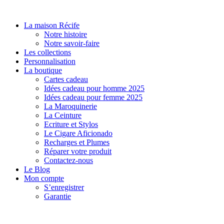
Aller
au
La maison Récife
contenu
Notre histoire
Notre savoir-faire
Les collections
Personnalisation
La boutique
Cartes cadeau
Idées cadeau pour homme 2025
Idées cadeau pour femme 2025
La Maroquinerie
La Ceinture
Ecriture et Stylos
Le Cigare Aficionado
Recharges et Plumes
Réparer votre produit
Contactez-nous
Le Blog
Mon compte
S’enregistrer
Garantie