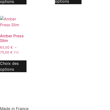
options
options
Amber Press
Slim
65,00
€
–
75,00
€
TTC
Choix des
options
Made in France